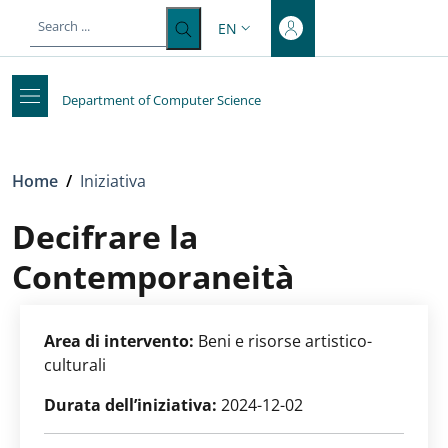
Top-level heading
Skip to main content
Skip to footer content
EN
LANGUAGE SWITCHER: CURRENT 
Department of Computer Science
Breadcrumb
Home
/
Iniziativa
Decifrare la
Contemporaneità
Area di intervento:
Beni e risorse artistico-
culturali
Durata dell’iniziativa:
2024-12-02