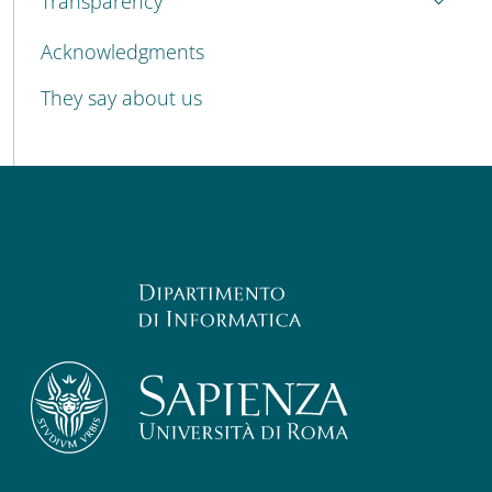
Transparency
Acknowledgments
They say about us