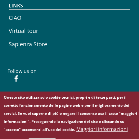
LINKS
CIAO
Virtual tour
Sapienza Store
Follow us on
Facebook
Questo sito utilizza solo cookie tecnici, propri e di terze parti, per il
© Sapienza Università di Roma - Piazzale Aldo Moro 5,
corretto funzionamento delle pagine web e per il miglioramento dei
00185 Roma - (+39) 06 49911 - C.F.: 80209930587 - P. Iva:
servizi. Se vuoi saperne di più o negare il consenso usa il tasto "maggiori
02133771002
informazioni". Proseguendo la navigazione del sito o cliccando su
Maggiori informazioni
"accetto" acconsenti all'uso dei cookie.