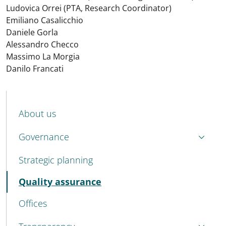
Ludovica Orrei (PTA, Research Coordinator)
Emiliano Casalicchio
Daniele Gorla
Alessandro Checco
Massimo La Morgia
Danilo Francati
MENU CEV SECOND NAVIGATION
About us
Governance
Strategic planning
Active
Quality assurance
Offices