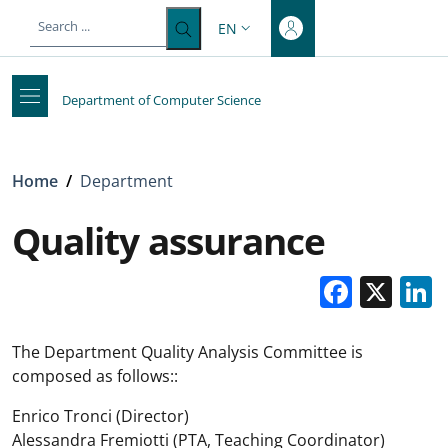
Top-level heading
Skip to main content
Skip to footer content
EN
LANGUAGE SWITCHER: CURRENT 
Department of Computer Science
Breadcrumb
Home
/
Department
Quality assurance
Faceb
X
The Department Quality Analysis Committee is
composed as follows::
Enrico Tronci (Director)
Alessandra Fremiotti (PTA, Teaching Coordinator)