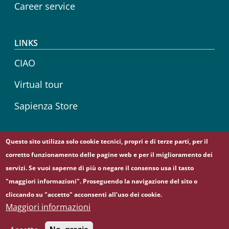
Career service
LINKS
CIAO
Virtual tour
Sapienza Store
Questo sito utilizza solo cookie tecnici, propri e di terze parti, per il
Follow us on
corretto funzionamento delle pagine web e per il miglioramento dei
Facebook
servizi. Se vuoi saperne di più o negare il consenso usa il tasto
"maggiori informazioni". Proseguendo la navigazione del sito o
cliccando su "accetto" acconsenti all'uso dei cookie.
© Sapienza Università di Roma - Piazzale Aldo Moro 5,
Maggiori informazioni
00185 Roma - (+39) 06 49911 - C.F.: 80209930587 - P. Iva:
02133771002