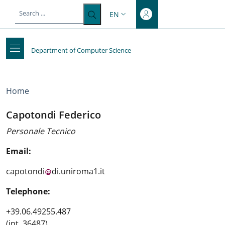
Top-level heading
Skip to main content
Skip to footer content
EN
LANGUAGE SWITCHER: CURRENT 
Department of Computer Science
Breadcrumb
Home
Capotondi Federico
Personale Tecnico
Email:
capotondi
di.uniroma1.it
Telephone:
+39.06.49255.487
(int. 36487)