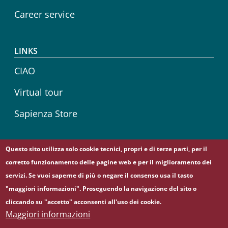
Career service
LINKS
CIAO
Virtual tour
Sapienza Store
Questo sito utilizza solo cookie tecnici, propri e di terze parti, per il
Follow us on
corretto funzionamento delle pagine web e per il miglioramento dei
Facebook
servizi. Se vuoi saperne di più o negare il consenso usa il tasto
"maggiori informazioni". Proseguendo la navigazione del sito o
cliccando su "accetto" acconsenti all'uso dei cookie.
© Sapienza Università di Roma - Piazzale Aldo Moro 5,
Maggiori informazioni
00185 Roma - (+39) 06 49911 - C.F.: 80209930587 - P. Iva: