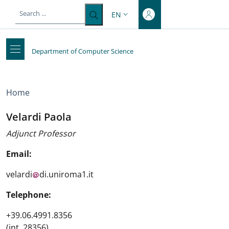
Top-level heading
Skip to main content
Skip to footer content
EN
LANGUAGE SWITCHER: CURRENT 
Department of Computer Science
Breadcrumb
Home
Velardi Paola
Adjunct Professor
Email:
velardi
di.uniroma1.it
Telephone:
+39.06.4991.8356
(int. 28356)