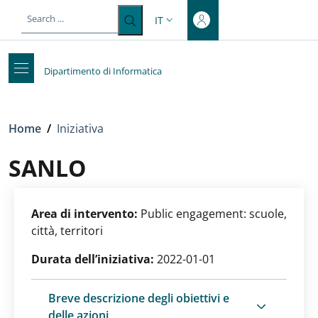
Top-level heading
Salta al contenuto principale
Skip to footer content
IT
SELETTORE LINGUA: CURRENT LA
Dipartimento di Informatica
Briciole di pane
Home
/
Iniziativa
SANLO
Area di intervento:
Public engagement: scuole,
città, territori
Durata dell’iniziativa:
2022-01-01
Breve descrizione degli obiettivi e
delle azioni