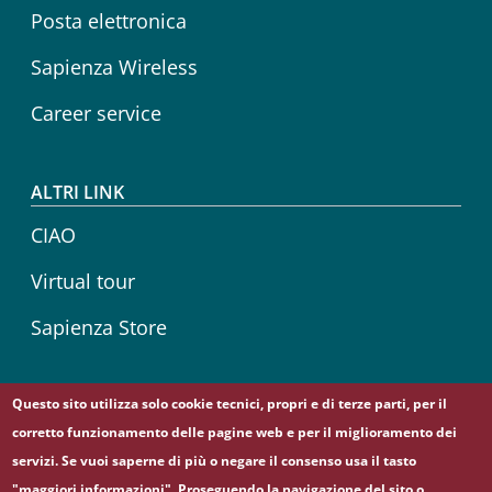
Posta elettronica
Sapienza Wireless
Career service
ALTRI LINK
CIAO
Virtual tour
Sapienza Store
Questo sito utilizza solo cookie tecnici, propri e di terze parti, per il
Follow us on
corretto funzionamento delle pagine web e per il miglioramento dei
Facebook
servizi. Se vuoi saperne di più o negare il consenso usa il tasto
"maggiori informazioni". Proseguendo la navigazione del sito o