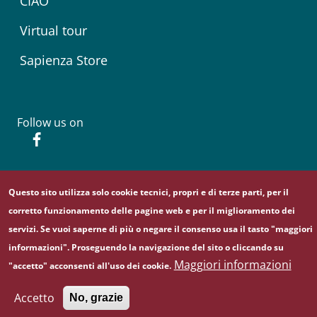
CIAO
Virtual tour
Sapienza Store
Follow us on
Facebook
© Sapienza Università di Roma - Piazzale Aldo Moro 5,
Questo sito utilizza solo cookie tecnici, propri e di terze parti, per il
00185 Roma - (+39) 06 49911 - C.F.: 80209930587 - P. Iva:
corretto funzionamento delle pagine web e per il miglioramento dei
02133771002
servizi. Se vuoi saperne di più o negare il consenso usa il tasto "maggiori
informazioni". Proseguendo la navigazione del sito o cliccando su
Maggiori informazioni
"accetto" acconsenti all'uso dei cookie.
Accetto
No, grazie