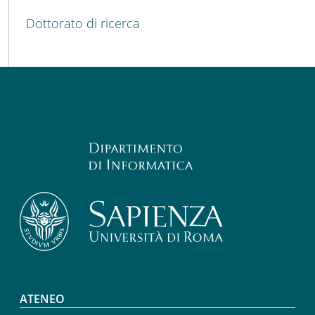
Dottorato di ricerca
Footer menu
ATENEO