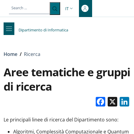
Top-level heading
Salta al contenuto principale
Skip to footer content
IT
SELETTORE LINGUA: CURRENT LA
Dipartimento di Informatica
Briciole di pane
Home
/
Ricerca
Aree tematiche e gruppi
di ricerca
Faceb
X
Le principali linee di ricerca del Dipartimento sono:
Algoritmi, Complessità Computazionale e Quantum