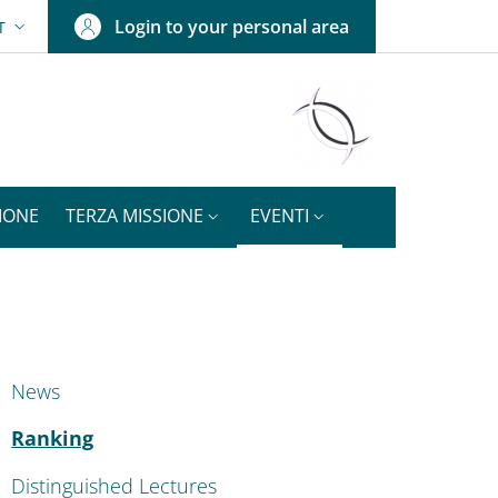
Login to your personal area
T
SELETTORE LINGUA: CURRENT LANGUAGE
IONE
TERZA MISSIONE
EVENTI
ENU CEV SECOND NAVIGATION
News
Attivo
Ranking
Distinguished Lectures