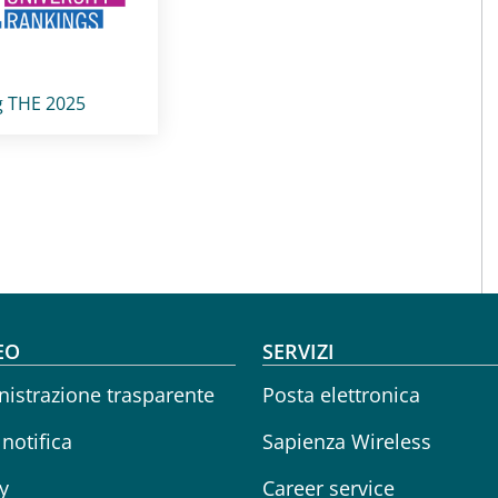
card
:
g THE 2025
oter menu
EO
SERVIZI
istrazione trasparente
Posta elettronica
 notifica
Sapienza Wireless
y
Career service