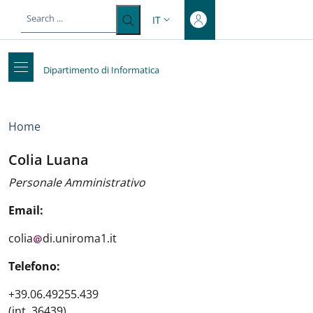
Top-level heading
Salta al contenuto principale
Skip to footer content
IT
SELETTORE LINGUA: CURRENT LA
Dipartimento di Informatica
Briciole di pane
Home
Colia Luana
Personale Amministrativo
Email:
colia
di.uniroma1.it
Telefono:
+39.06.49255.439
(int. 36439)