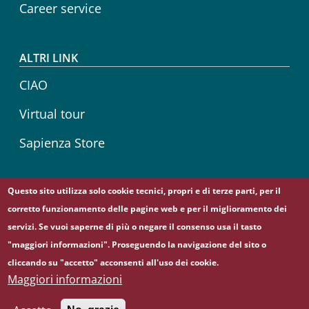
Career service
ALTRI LINK
CIAO
Virtual tour
Sapienza Store
Questo sito utilizza solo cookie tecnici, propri e di terze parti, per il
Follow us on
corretto funzionamento delle pagine web e per il miglioramento dei
Facebook
servizi. Se vuoi saperne di più o negare il consenso usa il tasto
"maggiori informazioni". Proseguendo la navigazione del sito o
cliccando su "accetto" acconsenti all'uso dei cookie.
© Sapienza Università di Roma - Piazzale Aldo Moro 5,
Maggiori informazioni
00185 Roma - (+39) 06 49911 - C.F.: 80209930587 - P. Iva:
02133771002