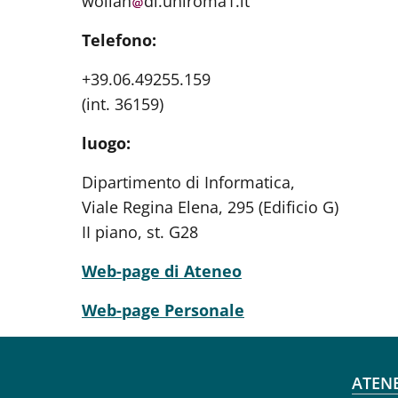
wollan
di.uniroma1.it
Telefono:
+39.06.49255.159
(int. 36159)
luogo:
Dipartimento di Informatica,
Viale Regina Elena, 295 (Edificio G)
II piano, st. G28
Web-page di Ateneo
Web-page Personale
Fo
ATEN