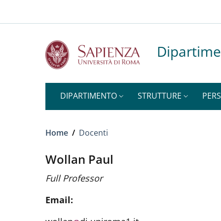
Top-level heading
Salta al contenuto principale
Skip to footer content
Dipartime
DIPARTIMENTO
STRUTTURE
PER
Briciole di pane
Home
/
Docenti
Wollan Paul
Full Professor
Email: